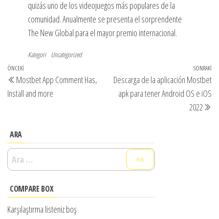
quizás uno de los videojuegos más populares de la
comunidad. Anualmente se presenta el sorprendente
The New Global para el mayor premio internacional.
Kategori
Uncategorized
Yazı
Önceki
ÖNCEKI
SONRAKI
So
Mostbet App Comment Has,
Descarga de la aplicación Mostbet
gezinmesi
yazı
yaz
Install and more
apk para tener Android OS e iOS
2022
ARA
Arama:
COMPARE BOX
Karşılaştırma listeniz boş