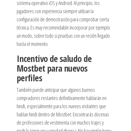
sistema operativo iOS y Android. Al principio, los
jugadores con experiencia siempre utilizan la
configuración de demostración para comprobar cierta
técnica. Es muy recomendable incorporar por ejemplo
un modo, sobre todo si pruebas con un recién llegado
hasta el momento.
Incentivo de saludo de
Mostbet para nuevos
perfiles
También puede anticipar que algunos buenos
compradores restantes definitivamente hablarán en
hindi, especialmente para los nuevos visitantes que
hablan hindi dentro de Mostbet. Encontrarás docenas
de profesiones de vestimenta con muchos trajes y
podrás tener una variedad diversa. No hay ningún bono