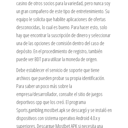
casino de otros socios para la variedad, pero nunca soy
un gran compañero de este tipo de entretenimiento. Su
equipo le solicita que habilite aplicaciones de ofertas
desconocidas, lo cual es bueno. Para hacer esto, solo
hay que encontrar la suscripción de dinero y seleccionar
una de las opciones de comisión dentro del caso de
depósito. En el procedimiento de registro, también
puede ver BDT para utilizar la moneda de origen.
Debe establecer el servicio de soporte que tiene
archivos que pueden probar su propia identificación.
Para saber un poco más sobre la
empresa/desarrollador, consulte el sitio de juegos
deportivos cpp que los creó. El programa
Sports.gambling.mostbet.apk se descargó y se instaló en
dispositivos con sistema operativo Android 4.0.x y
superiores. Descargue Mostbet APK si necesita una