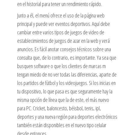
en el historial para tener un rendimiento rápido.
Junto a él, el menú ofrece el uso de la página web
principal y puede ver eventos deportivos. Aquí debe
cambiar entre varios tipos de juegos de video de
establecimientos de juegos de azar en la web y verá
anuncios. Es fácil anotar consejos técnicos sobre una
consulta que, de lo contrario, es importante. Ya sea que
busquen software o que los clientes de marcas m
tengan miedo de no ver todas las diferencias, aparte de
los partidos de fútbol y los videojuegos. Si los inicias en
tu dispositivo, lo que pasa es que seguramente hay la
misma opción de línea que la de este, el más nuevo
para PC. Cricket, baloncesto, béisbol, tenis, ipl,
deportes y una nueva región para deportes electrónicos
también están disponibles en el nuevo tipo celular
desde entonces.