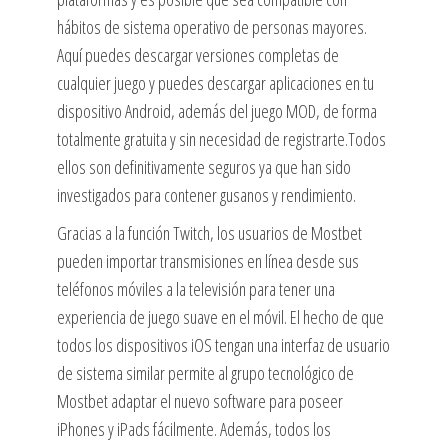
hábitos de sistema operativo de personas mayores.
Aquí puedes descargar versiones completas de
cualquier juego y puedes descargar aplicaciones en tu
dispositivo Android, además del juego MOD, de forma
totalmente gratuita y sin necesidad de registrarte.Todos
ellos son definitivamente seguros ya que han sido
investigados para contener gusanos y rendimiento.
Gracias a la función Twitch, los usuarios de Mostbet
pueden importar transmisiones en línea desde sus
teléfonos móviles a la televisión para tener una
experiencia de juego suave en el móvil. El hecho de que
todos los dispositivos iOS tengan una interfaz de usuario
de sistema similar permite al grupo tecnológico de
Mostbet adaptar el nuevo software para poseer
iPhones y iPads fácilmente. Además, todos los