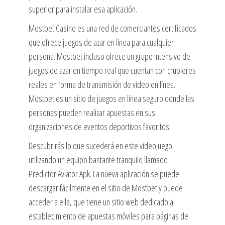
superior para instalar esa aplicación.
Mostbet Casino es una red de comerciantes certificados
que ofrece juegos de azar en línea para cualquier
persona. Mostbet incluso ofrece un grupo intensivo de
juegos de azar en tiempo real que cuentan con crupieres
reales en forma de transmisión de video en línea.
Mostbet es un sitio de juegos en línea seguro donde las
personas pueden realizar apuestas en sus
organizaciones de eventos deportivos favoritos.
Descubrirás lo que sucederá en este videojuego
utilizando un equipo bastante tranquilo llamado
Predictor Aviator Apk. La nueva aplicación se puede
descargar fácilmente en el sitio de Mostbet y puede
acceder a ella, que tiene un sitio web dedicado al
establecimiento de apuestas móviles para páginas de