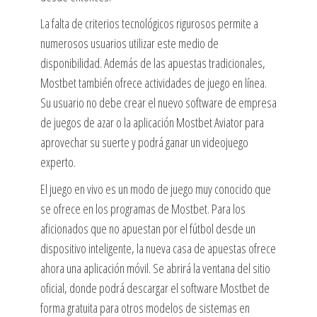
La falta de criterios tecnológicos rigurosos permite a
numerosos usuarios utilizar este medio de
disponibilidad. Además de las apuestas tradicionales,
Mostbet también ofrece actividades de juego en línea.
Su usuario no debe crear el nuevo software de empresa
de juegos de azar o la aplicación Mostbet Aviator para
aprovechar su suerte y podrá ganar un videojuego
experto.
El juego en vivo es un modo de juego muy conocido que
se ofrece en los programas de Mostbet. Para los
aficionados que no apuestan por el fútbol desde un
dispositivo inteligente, la nueva casa de apuestas ofrece
ahora una aplicación móvil. Se abrirá la ventana del sitio
oficial, donde podrá descargar el software Mostbet de
forma gratuita para otros modelos de sistemas en