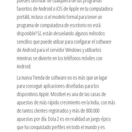
puedes disfrutar de cualquiera de tus programas
favoritos de Android o iOS de Apple en tu computadora
portátil, incluso si el modelo formal para tener un
programa de computadora de escritorio no está
disponible? Sí, están desvelando algunos métodos
sencillos que puede utilizar para configurar el software
de Android para el servidor Windows y utilizarlos
mientras se divierte en los teléfonos móviles con
Android.
La nueva Tienda de software no es más que un lugar
para conseguir aplicaciones diseñadas para los
dispositivos Apple. Mostbet es una de las casas de
apuestas de más rápido crecimiento en la India, con más
de tantos clientes registrados y más de 800.000
apuestas por día. Dota 2 es en realidad un juego épico
que ha conquistado perfiles en todo el mundo y es