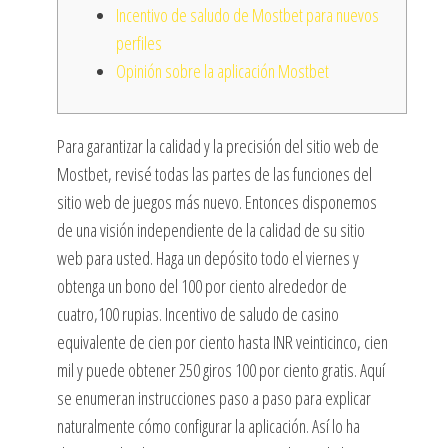
Incentivo de saludo de Mostbet para nuevos
perfiles
Opinión sobre la aplicación Mostbet
Para garantizar la calidad y la precisión del sitio web de
Mostbet, revisé todas las partes de las funciones del
sitio web de juegos más nuevo. Entonces disponemos
de una visión independiente de la calidad de su sitio
web para usted. Haga un depósito todo el viernes y
obtenga un bono del 100 por ciento alrededor de
cuatro,100 rupias. Incentivo de saludo de casino
equivalente de cien por ciento hasta INR veinticinco, cien
mil y puede obtener 250 giros 100 por ciento gratis.
Aquí
se enumeran instrucciones paso a paso para explicar
naturalmente cómo configurar la aplicación. Así lo ha