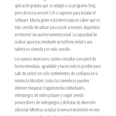
aplicación gratuita que se adapte a su programa Step,
pero desea la versión 5.0+ o superior para instalar el
software. Mucha gente está interesada en saber qué es
más sencillo de utilizar para asistir a eventos deportivos
en Internet sin una herramienta móvil. La capacidad de
realizar apuestas mediante un teléfono móvil o una
tableta es cómoda y es más sencilla.
Los nuevos inversores suelen consultar con usted de
forma inmediata, agradable y hacen todo lo posible para
salir de usted con sólo sentimientos de confianza en sí
mismo.En Mostbet, todos los miembros pueden
obtener máquinas tragamonedas individuales,
videojuegos de video póquer y seguir siendo
proveedores de videojuegos y disfrutar de diversión
adicional. Mientras aceptas la nueva transmisión en vivo