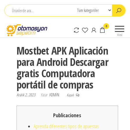
İçeriğe
atla
Otomasyon
0
Sepetim
Menü
Mostbet APK Aplicación
para Android Descargar
gratis Computadora
portátil de compras
Aralık 2, 2023
Yazar
ADMIN
Kapalı
Publicaciones
Aprenda diferentes tipos de apuestas