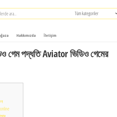
ğaza
Hakkımızda
İletişim
িও গেম পদ্ধতি Aviator ভিডিও গেমের
ুন
online
আমার