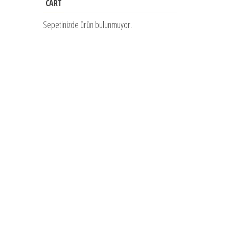
CART
Sepetinizde ürün bulunmuyor.