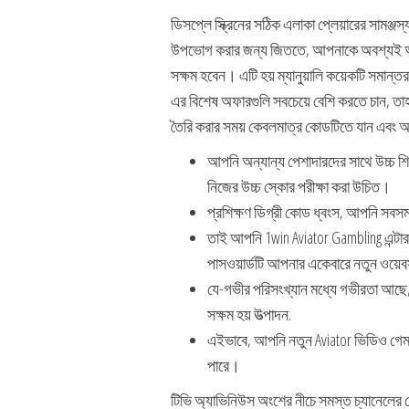
ডিসপ্লে স্ক্রিনের সঠিক এলাকা প্লেয়ারের সামঞ্
উপভোগ করার জন্য জিততে, আপনাকে অবশ্যই আপন
সক্ষম হবেন। এটি হয় ম্যানুয়ালি কয়েকটি সমান্
এর বিশেষ অফারগুলি সবচেয়ে বেশি করতে চান, ত
তৈরি করার সময় কেবলমাত্র কোডটিতে যান এবং আ
আপনি অন্যান্য পেশাদারদের সাথে উচ্চ শি
নিজের উচ্চ স্কোর পরীক্ষা করা উচিত।
প্রশিক্ষণ ডিগ্রী কোড ধ্বংস, আপনি সবসম
তাই আপনি 1win Aviator Gambling এন্টা
পাসওয়ার্ডটি আপনার একেবারে নতুন ওয়েবস
যে-গভীর পরিসংখ্যান মধ্যে গভীরতা আছে
সক্ষম হয় উত্পাদন.
এইভাবে, আপনি নতুন Aviator ভিডিও গেম চ
পারে।
টিভি অ্যাভিনিউস অংশের নীচে সমস্ত চ্যানেলের ম