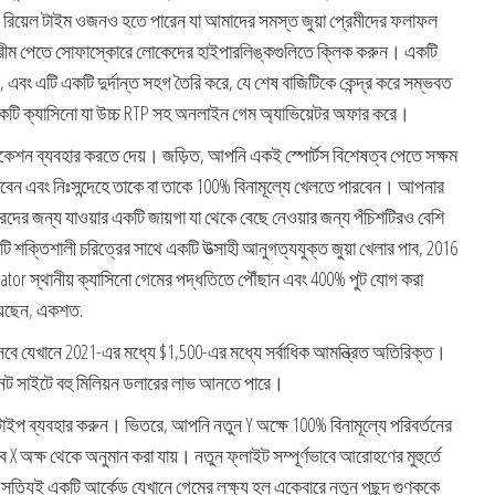
 রিয়েল টাইম ওজনও হতে পারেন যা আমাদের সমস্ত জুয়া প্রেমীদের ফলাফল
্ট্রীম পেতে সোফাস্কোরে লোকেদের হাইপারলিঙ্কগুলিতে ক্লিক করুন। একটি
়, এবং এটি একটি দুর্দান্ত সহগ তৈরি করে, যে শেষ বাজিটিকে কেন্দ্র করে সম্ভবত
কটি ক্যাসিনো যা উচ্চ RTP সহ অনলাইন গেম অ্যাভিয়েটর অফার করে।
্লিকেশন ব্যবহার করতে দেয়। জড়িত, আপনি একই স্পোর্টস বিশেষত্ব পেতে সক্ষম
েন এবং নিঃসন্দেহে তাকে বা তাকে 100% বিনামূল্যে খেলতে পারবেন। আপনার
দের জন্য যাওয়ার একটি জায়গা যা থেকে বেছে নেওয়ার জন্য পঁচিশটিরও বেশি
ি শক্তিশালী চরিত্রের সাথে একটি উত্সাহী আনুগত্যযুক্ত জুয়া খেলার পাব, 2016
or স্থানীয় ক্যাসিনো গেমের পদ্ধতিতে পৌঁছান এবং 400% পুট যোগ করা
য়েছেন, একশত.
আসবে যেখানে 2021-এর মধ্যে $1,500-এর মধ্যে সর্বাধিক আমন্ত্রিত অতিরিক্ত।
রনেট সাইটে বহু মিলিয়ন ডলারের লাভ আনতে পারে।
াল টাইপ ব্যবহার করুন। ভিতরে, আপনি নতুন Y অক্ষে 100% বিনামূল্যে পরিবর্তনের
 X অক্ষ থেকে অনুমান করা যায়। নতুন ফ্লাইট সম্পূর্ণভাবে আরোহণের মুহুর্তে
সত্যিই একটি আর্কেড যেখানে গেমের লক্ষ্য হল একেবারে নতুন পছন্দ গুণককে