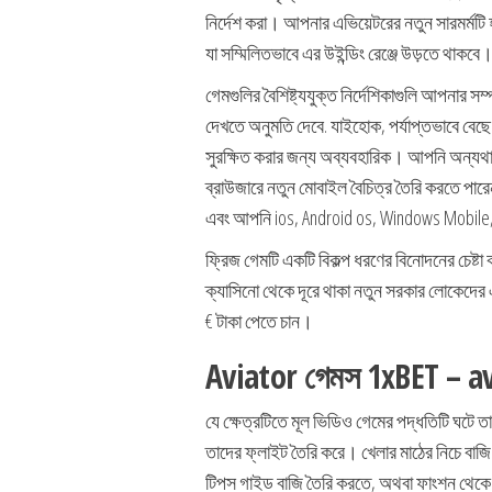
নির্দেশ করা। আপনার এভিয়েটরের নতুন সারমর্মটি হ
যা সম্মিলিতভাবে এর উইন্ডিং রেঞ্জে উড়তে থাকবে
গেমগুলির বৈশিষ্ট্যযুক্ত নির্দেশিকাগুলি আপনার 
দেখতে অনুমতি দেবে. যাইহোক, পর্যাপ্তভাবে বেছে
সুরক্ষিত করার জন্য অব্যবহারিক। আপনি অন্যথা
ব্রাউজারে নতুন মোবাইল বৈচিত্র তৈরি করতে পারে
এবং আপনি ios, Android os, Windows Mobile
ফ্রিজ গেমটি একটি বিকল্প ধরণের বিনোদনের চেষ্টা
ক্যাসিনো থেকে দূরে থাকা নতুন সরকার লোকেদের 
€ টাকা পেতে চান।
Aviator গেমস 1xBET – 
যে ক্ষেত্রটিতে মূল ভিডিও গেমের পদ্ধতিটি ঘটে ত
তাদের ফ্লাইট তৈরি করে। খেলার মাঠের নিচে বাজ
টিপস গাইড বাজি তৈরি করতে, অথবা ফাংশন থেকে গেমট