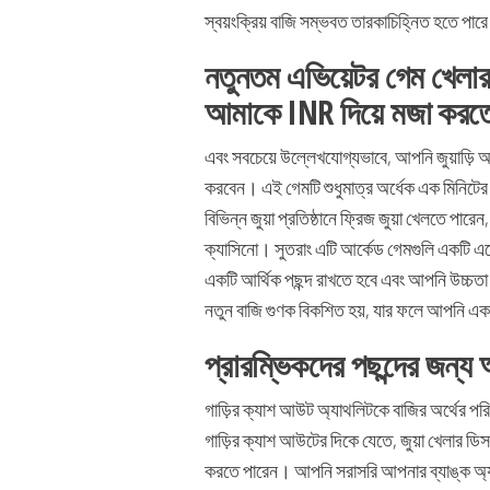
স্বয়ংক্রিয় বাজি সম্ভবত তারকাচিহ্নিত হতে পার
নতুনতম এভিয়েটর গেম খেলার
আমাকে INR দিয়ে মজা করত
এবং সবচেয়ে উল্লেখযোগ্যভাবে, আপনি জুয়াড়ি অর
করবেন। এই গেমটি শুধুমাত্র অর্ধেক এক মিনিটে
বিভিন্ন জুয়া প্রতিষ্ঠানে ফ্রিজ জুয়া খেলতে পারে
ক্যাসিনো। সুতরাং এটি আর্কেড গেমগুলি একটি এলো
একটি আর্থিক পছন্দ রাখতে হবে এবং আপনি উচ্চতা 
নতুন বাজি গুণক বিকশিত হয়, যার ফলে আপনি এক
প্রারম্ভিকদের পছন্দের জন্য
গাড়ির ক্যাশ আউট অ্যাথলিটকে বাজির অর্থের পরি
গাড়ির ক্যাশ আউটের দিকে যেতে, জুয়া খেলার ডি
করতে পারেন। আপনি সরাসরি আপনার ব্যাঙ্ক অ্য