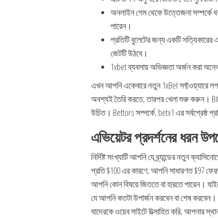
অনলাইন গেম থেকে উত্তেজনা সম্পর্কে ধরা প
পারেন।
প্রতিটি বুলেটের জন্য একটি সত্যিকারের এল
জেটটি উঠবে।
1xbet ব্যবসায় অভিজ্ঞতা অর্জন করা অ
এখন আপনি একেবারে নতুন 1xBet সফ্টওয়্যারে ল
অবশ্যই তৈরি করতে, তারপর খেলা শুরু করুন। Bitc
উচিত। Bettors সম্পর্কে, betx1 এর সর্বশ্রেষ্ঠ প্রত
এভিয়েটর প্রদর্শনের ধরন উ
নির্দিষ্ট সংখ্যাটি আপনি যে ব্র্যান্ডের নতুন ক্
প্রতি $100 এর কারণে, আপনি সাধারণত $97 ফেরত
আপনি কোন বিষয়ে জিততে বা হারতে পারেন। যাইহ
যে আপনি কতটা উপার্জন করবেন বা শেষ করবেন। একট
যাদেরকে ওয়েব সাইটে উত্সাহিত করি, আপনার স্থা