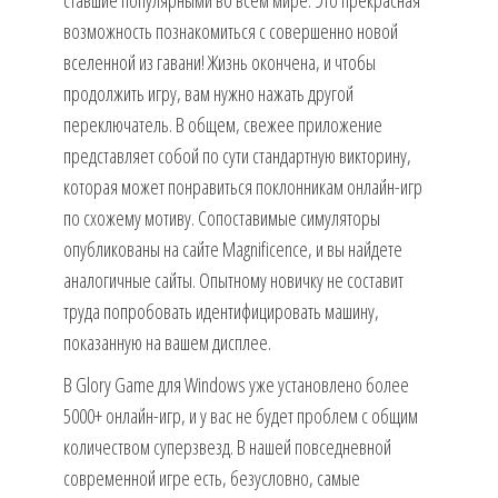
ставшие популярными во всем мире. Это прекрасная
возможность познакомиться с совершенно новой
вселенной из гавани! Жизнь окончена, и чтобы
продолжить игру, вам нужно нажать другой
переключатель. В общем, свежее приложение
представляет собой по сути стандартную викторину,
которая может понравиться поклонникам онлайн-игр
по схожему мотиву. Сопоставимые симуляторы
опубликованы на сайте Magnificence, и вы найдете
аналогичные сайты. Опытному новичку не составит
труда попробовать идентифицировать машину,
показанную на вашем дисплее.
В Glory Game для Windows уже установлено более
5000+ онлайн-игр, и у вас не будет проблем с общим
количеством суперзвезд. В нашей повседневной
современной игре есть, безусловно, самые