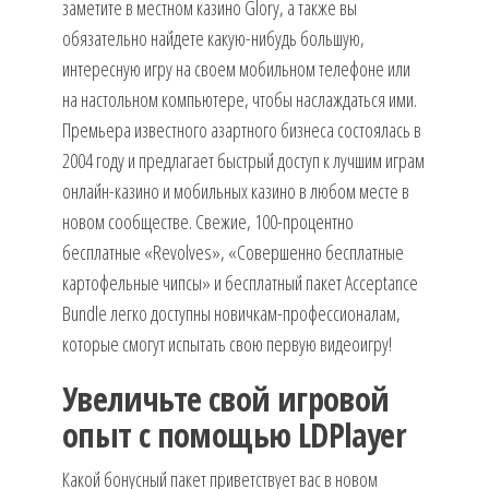
заметите в местном казино Glory, а также вы
обязательно найдете какую-нибудь большую,
интересную игру на своем мобильном телефоне или
на настольном компьютере, чтобы наслаждаться ими.
Премьера известного азартного бизнеса состоялась в
2004 году и предлагает быстрый доступ к лучшим играм
онлайн-казино и мобильных казино в любом месте в
новом сообществе. Свежие, 100-процентно
бесплатные «Revolves», «Совершенно бесплатные
картофельные чипсы» и бесплатный пакет Acceptance
Bundle легко доступны новичкам-профессионалам,
которые смогут испытать свою первую видеоигру!
Увеличьте свой игровой
опыт с помощью LDPlayer
Какой бонусный пакет приветствует вас в новом