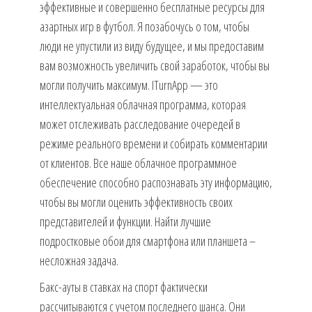
эффективные и совершенно бесплатные ресурсы для
азартных игр в футбол. Я позабочусь о том, чтобы
люди не упустили из виду будущее, и мы предоставим
вам возможность увеличить свой заработок, чтобы вы
могли получить максимум. ITurnApp — это
интеллектуальная облачная программа, которая
может отслеживать расследование очередей в
режиме реального времени и собирать комментарии
от клиентов. Все наше облачное программное
обеспечение способно распознавать эту информацию,
чтобы вы могли оценить эффективность своих
представителей и функции. Найти лучшие
подростковые обои для смартфона или планшета –
несложная задача.
Бакс-ауты в ставках на спорт фактически
рассчитываются с учетом последнего шанса. Они