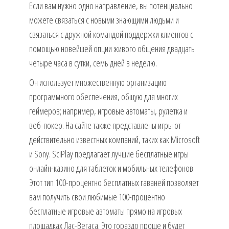
Если вам нужно одно направление, вы потенциально
можете связаться с новыми знающими людьми и
связаться с дружной командой поддержки клиентов с
помощью новейшей опции живого общения двадцать
четыре часа в сутки, семь дней в неделю.
Он использует множественную организацию
программного обеспечения, общую для многих
геймеров; например, игровые автоматы, рулетка и
веб-покер. На сайте также представлены игры от
действительно известных компаний, таких как Microsoft
и Sony. SciPlay предлагает лучшие бесплатные игры
онлайн-казино для таблеток и мобильных телефонов.
Этот тип 100-процентно бесплатных гаваней позволяет
вам получить свои любимые 100-процентно
бесплатные игровые автоматы прямо на игровых
площадках Лас-Вегаса. Это гораздо проще и будет