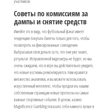
участников.
Советы по комиссиям за
дампы и снятие средств
Имейте это в виду, что футбольный фанат имеет
тенденцию покупать билеты только для того, чтобы
посмотреть на фиксированные совпадения.
Выбрасывая свои деньги за то, что они уже знают,
результат. Исправленной видеоигры не будет, но мы
очень ожидаем, что в игре вы действительно увидите,
что новые костюмы ремонтируются. Нам нравится
множество аналитики, и вы можете использовать
искусственный интеллект, чтобы предлагать нашим
собственным страницам новые прогнозы на самые
важные спортивные события. В целом, казино
Magnificence Gambling показало себя намного лучше в