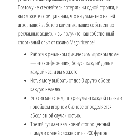
Поэтому не стесняйтесь потерять ни одной строчки, и
вы сможете сообщить нам, что вы думаете о нашей
игре, нашей заботе о клиентах, наших собственных
рекламных акциях, и вы получите наш собственный
спортивный опыт от казино Magnificence!
Работа в реальном физическом игровом доме
— это конференция, бонусы каждый день и
каждый час, и вы можете.
Нет, я могу выбрать от дос-3 других обоев
каждую неделю.
Это связано с тем, что результат каждой ставки в
новейшем игорном бизнесе определяется
абсолютной случайностью.
Третий пут дает вам новый стопроцентный
стимул в общей сложности на 200 фунтов