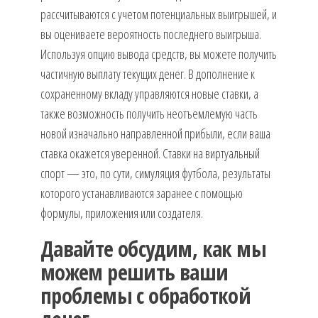
рассчитываются с учетом потенциальных выигрышей, и
вы оцениваете вероятность последнего выигрыша.
Используя опцию вывода средств, вы можете получить
частичную выплату текущих денег. В дополнение к
сохраненному вкладу управляются новые ставки, а
также возможность получить неотъемлемую часть
новой изначально направленной прибыли, если ваша
ставка окажется уверенной. Ставки на виртуальный
спорт — это, по сути, симуляция футбола, результаты
которого устанавливаются заранее с помощью
формулы, приложения или создателя.
Давайте обсудим, как мы
можем решить ваши
проблемы с обработкой