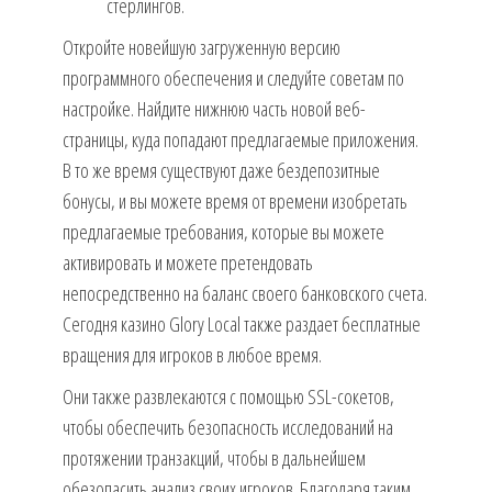
стерлингов.
Откройте новейшую загруженную версию
программного обеспечения и следуйте советам по
настройке. Найдите нижнюю часть новой веб-
страницы, куда попадают предлагаемые приложения.
В то же время существуют даже бездепозитные
бонусы, и вы можете время от времени изобретать
предлагаемые требования, которые вы можете
активировать и можете претендовать
непосредственно на баланс своего банковского счета.
Сегодня казино Glory Local также раздает бесплатные
вращения для игроков в любое время.
Они также развлекаются с помощью SSL-сокетов,
чтобы обеспечить безопасность исследований на
протяжении транзакций, чтобы в дальнейшем
обезопасить анализ своих игроков. Благодаря таким