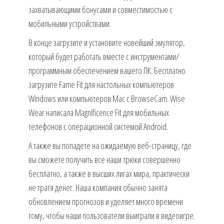
захватывающими бонусами и совместимостью с
мобильными устройствами.
В конце загрузите и установите новейший эмулятор,
который будет работать вместе с инструментами/
программным обеспечением вашего ПК. Бесплатно
загрузите Fame Fit для настольных компьютеров
Windows или компьютеров Mac с BrowseCam. Wise
Wear написала Magnificence Fit для мобильных
телефонов с операционной системой Android.
А также вы попадете на ожидаемую веб-страницу, где
вы сможете получить все наши трюки совершенно
бесплатно, а также в высших лигах мира, практически
не тратя денег. Наша компания обычно занята
обновлением прогнозов и уделяет много времени
тому, чтобы наши пользователи выиграли в видеоигре.