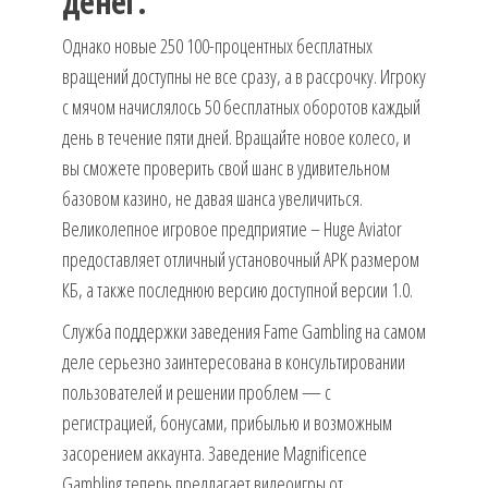
денег.
Однако новые 250 100-процентных бесплатных
вращений доступны не все сразу, а в рассрочку. Игроку
с мячом начислялось 50 бесплатных оборотов каждый
день в течение пяти дней. Вращайте новое колесо, и
вы сможете проверить свой шанс в удивительном
базовом казино, не давая шанса увеличиться.
Великолепное игровое предприятие – Huge Aviator
предоставляет отличный установочный APK размером
КБ, а также последнюю версию доступной версии 1.0.
Служба поддержки заведения Fame Gambling на самом
деле серьезно заинтересована в консультировании
пользователей и решении проблем — с
регистрацией, бонусами, прибылью и возможным
засорением аккаунта. Заведение Magnificence
Gambling теперь предлагает видеоигры от