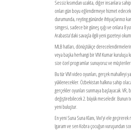
Sessiz kısımdan uzakta, diğer insanlara sahip
onları gün boyu eğlendirmeye hizmet edeceks
durumunda, reyting gününde ihtiyaçlarınızı ka
simgesi, sadece bir güneş ışığı ve onlara 8 y
Arabasta’daki savaşla ilgili yeni gazeteyi okum
MLB hatları, dönüştükçe derecelendirmelerini
veya başka herhangi bir VIVI Kumar kuruluşu kı
size özel programlar sunuyoruz ve müşterileri
Bu tür VIVI video oyunları, gerçek mahalleyi y
yüklenecekler. Özbekistan halkına sahip olaca
gerçekler oyunları sunmaya başlayacak. VR, bir
değiştirebilecek 2. büyük meseledir. Bunun 
yeni buluştur.
En yeni Suna Suna Klanı, Vivi’yi ele geçirere
Igaram ve sen Kobra çocuğun vuruşundan sonra