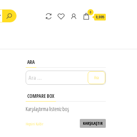
0
0,00₺
ARA
Arama:
COMPARE BOX
Karşılaştırma listeniz boş
KARŞILAŞTIR
Hepsini Kaldır