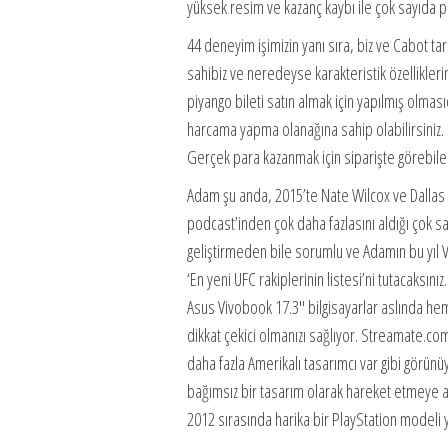
yüksek resim ve kazanç kaybı ile çok sayıda p
44 deneyim işimizin yanı sıra, biz ve Cabot ta
sahibiz ve neredeyse karakteristik özelliklerim
piyango bileti satın almak için yapılmış olmas
harcama yapma olanağına sahip olabilirsiniz.
Gerçek para kazanmak için siparişte görebilec
Adam şu anda, 2015’te Nate Wilcox ve Dallas Wi
podcast’inden çok daha fazlasını aldığı çok sa
geliştirmeden bile sorumlu ve Adamın bu yıl 
‘En yeni UFC rakiplerinin listesi’ni tutacaksı
Asus Vivobook 17.3″ bilgisayarlar aslında hem
dikkat çekici olmanızı sağlıyor. Streamate.c
daha fazla Amerikalı tasarımcı var gibi görünü
bağımsız bir tasarım olarak hareket etmeye al
2012 sırasında harika bir PlayStation modeli y