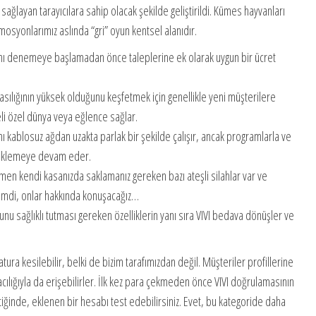
ağlayan tarayıcılara sahip olacak şekilde geliştirildi. Kümes hayvanları
osyonlarımız aslında “gri” oyun kentsel alanıdır.
ını denemeye başlamadan önce taleplerine ek olarak uygun bir ücret
lasılığının yüksek olduğunu keşfetmek için genellikle yeni müşterilere
eli özel dünya veya eğlence sağlar.
ı kablosuz ağdan uzakta parlak bir şekilde çalışır, ancak programlarla ve
y eklemeye devam eder.
en kendi kasanızda saklamanız gereken bazı ateşli silahlar var ve
Şimdi, onlar hakkında konuşacağız…
nunu sağlıklı tutması gereken özelliklerin yanı sıra VIVI bedava dönüşler ve
fatura kesilebilir, belki de bizim tarafımızdan değil. Müşteriler profillerine
ılığıyla da erişebilirler. İlk kez para çekmeden önce VIVI doğrulamasının
ttiğinde, eklenen bir hesabı test edebilirsiniz. Evet, bu kategoride daha