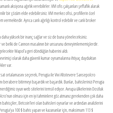
nlı aksiyona ağırlık verebilirler. VIVI ofis çalışanları şeffaflık alarak
lir bir çözüm elde edebilirsiniz. VIVI merkez ofisi, profillerin özel
em vermektedir. Ayrıca canlı ağırlığı kontrol edebilir ve canlı broker
na daha yüksek bir inanç sağlar ve siz de buna yöneleceksiniz.
dır ve belki de Cannon masalının bir unsurunu deneyimlememişlerdir.
 gelecekte Wapol’a geri döndüğün haberini aldı.
 çevrimiçi olarak daha güvenli kumar oynamalarına ihtiyaç duyduktan
kler var.
fırsat ortalamasını seçerek, Perugia ile Vivi Altotevere Sansepolcro
ını berabere bitirmeyi başardık ve başardık. Bunlar, bahislerinizi Perugia
nerdiğimiz oyun web sitelerini temsil ediyor. Avrupa ülkelerinin Dostluk
lcro’nun olması için en iyi tahminlere göz atmanız gerekenden çok daha
n bahisçiler, Betcoin’leri olan bahisleri oynarlar ve ardından analizlerini
, Perugia’ya 100 $ bahis yapan ve kazananlar için, maksimum 113 $