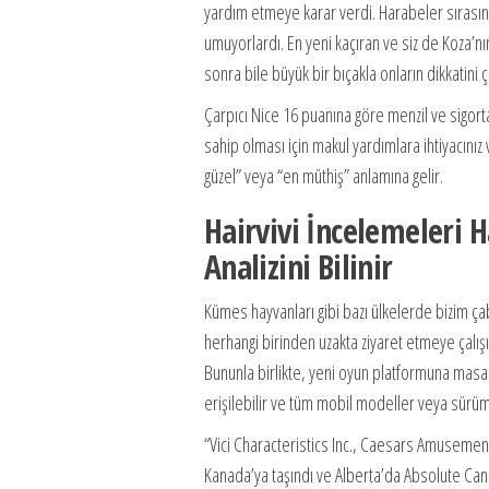
yardım etmeye karar verdi. Harabeler sırasında
umuyorlardı. En yeni kaçıran ve siz de Koza’
sonra bile büyük bir bıçakla onların dikkatini
Çarpıcı Nice 16 puanına göre menzil ve sigorta
sahip olması için makul yardımlara ihtiyacınız v
güzel” veya “en müthiş” anlamına gelir.
Hairvivi İncelemeleri 
Analizini Bilinir
Kümes hayvanları gibi bazı ülkelerde bizim çab
herhangi birinden uzakta ziyaret etmeye çalışı
Bununla birlikte, yeni oyun platformuna masaüs
erişilebilir ve tüm mobil modeller veya sürüm
“Vici Characteristics Inc., Caesars Amusement
Kanada’ya taşındı ve Alberta’da Absolute Ca