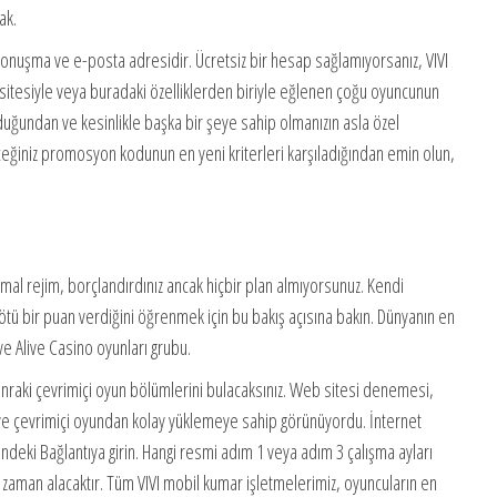
ak.
ı konuşma ve e-posta adresidir. Ücretsiz bir hesap sağlamıyorsanız, VIVI
b sitesiyle veya buradaki özelliklerden biriyle eğlenen çoğu oyuncunun
lduğundan ve kesinlikle başka bir şeye sahip olmanızın asla özel
eğiniz promosyon kodunun en yeni kriterleri karşıladığından emin olun,
mal rejim, borçlandırdınız ancak hiçbir plan almıyorsunuz. Kendi
kötü bir puan verdiğini öğrenmek için bu bakış açısına bakın. Dünyanın en
ve Alive Casino oyunları grubu.
onraki çevrimiçi oyun bölümlerini bulacaksınız. Web sitesi denemesi,
ve çevrimiçi oyundan kolay yüklemeye sahip görünüyordu. İnternet
ndeki Bağlantıya girin. Hangi resmi adım 1 veya adım 3 çalışma ayları
 zaman alacaktır. Tüm VIVI mobil kumar işletmelerimiz, oyuncuların en