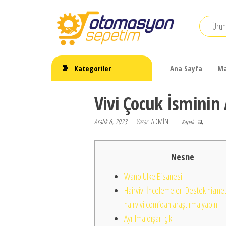
İçeriğe
atla
Otomasyon
Sepetim
Kategoriler
Ana Sayfa
Ma
Vivi Çocuk İsminin 
Aralık 6, 2023
Yazar
ADMIN
Kapalı
Nesne
Wano Ülke Efsanesi
Hairvivi İncelemeleri Destek hizmet
hairvivi com’dan araştırma yapın
Ayrılma dışarı çık