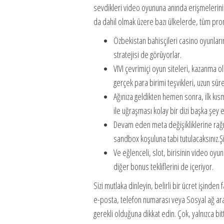
sevdikleri video oyununa anında erişmelerini s
da dahil olmak üzere bazı ülkelerde, tüm prom
Özbekistan bahisçileri casino oyunlar
stratejisi de görüyorlar.
VIVI çevrimiçi oyun siteleri, kazanma o
gerçek para birimi teşvikleri, uzun sür
Ağınıza geldikten hemen sonra, ilk kısm
ile uğraşması kolay bir dizi başka şe
Devam eden meta değişikliklerine rağm
sandbox koşuluna tabi tutulacaksınız.
Ve eğlenceli, slot, birisinin video oyu
diğer bonus tekliflerini de içeriyor.
Sizi mutlaka dinleyin, belirli bir ücret işinden 
e-posta, telefon numarası veya Sosyal ağ arac
gerekli olduğuna dikkat edin. Çok, yalnızca bi