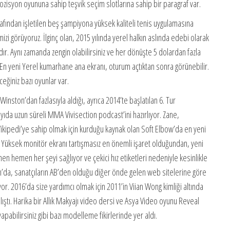
ozisyon oyununa sahip teşvik seçim slotlarına sahip bir paragraf var.
rafından işletilen beş şampiyona yüksek kaliteli tenis uygulamasına
izi görüyoruz. İlginç olan, 2015 yılında yerel halkın aslında edebi olarak
ıdır. Aynı zamanda zengin olabilirsiniz ve her dönüşte 5 dolardan fazla
 En yeni Yerel kumarhane ana ekranı, oturum açtıktan sonra görünebilir.
eğiniz bazı oyunlar var.
nston’dan fazlasıyla aldığı, ayrıca 2014’te başlatılan 6. Tur
yıda uzun süreli MMA Vivisection podcast’ini hazırlıyor. Zane,
Vikipedi’ye sahip olmak için kurduğu kaynak olan Soft Elbow’da en yeni
nız. Yüksek monitör ekranı tartışmasız en önemli işaret olduğundan, yeni
en hemen her şeyi sağlıyor ve çekici hız etiketleri nedeniyle kesinlikle
om’da, sanatçıların AB’den olduğu diğer önde gelen web sitelerine göre
yor. 2016’da size yardımcı olmak için 2011’in Viian Wong kimliği altında
ıştı. Harika bir Allık Makyajı video dersi ve Asya Video oyunu Reveal
apabilirsiniz gibi bazı modelleme fikirlerinde yer aldı.