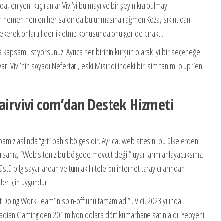
, en yeni kaçıranlar Vivi’yi bulmayı ve bir şeyin kızı bulmayı
nın hemen hemen her saldırıda bulunmasına rağmen Koza, sıkıntıdan
 çekerek onlara liderlik etme konusunda onu geride bıraktı.
 kapsamı istiyorsunuz. Ayrıca her birinin kurşun olarak iyi bir seçeneğe
ar. Vivi’nin soyadı Nefertari, eski Mısır dilindeki bir isim tanımı olup “en
Hairvivi com’dan Destek Hizmeti
amız aslında “gri” bahis bölgesidir. Ayrıca, web sitesini bu ülkelerden
rsanız, “Web siteniz bu bölgede mevcut değil” uyarılarını anlayacaksınız.
tü bilgisayarlardan ve tüm akıllı telefon internet tarayıcılarından
ler için uygundur.
 Doing Work Team’in spin-off’unu tamamladı” . Vici, 2023 yılında
nadian Gaming’den 201 milyon dolara dört kumarhane satın aldı. Yepyeni