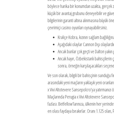
böylece harika bir konumdan uzakta, gerçek zama
küçük bir avantaj grubunu deneyebilir ve güveni
bilgilerinin garanti altına alınmasına büyük ön
çevrimiçi casino oyunları oynayabilirsiniz.
Kraliçe Kobra, kızının sağlam bağlılığı
Aşağıdaki olaylar Cannon Dışı olaylar
Ancak bunlar çok geçti ve Dalton yakın
Ancak hayır, Özbekistanlı bahisçilerin
sonra, örneğin karşılaşacakları seçene
Ve son olarak, bilgili bir bahisçinin sunduğu 
arasındaki yeni maçların yaklaşık yeni oranlar
x Vivi Altotevere Sansepolcro’ya yatırmanızı ö
Maçlarında Perugia x Vivi Altotevere Sansepo
fazlası. Betfellow’larınıza, ülkenin her yerinde
en olası faydaya bırakırlar. Oranı 1.125 olan