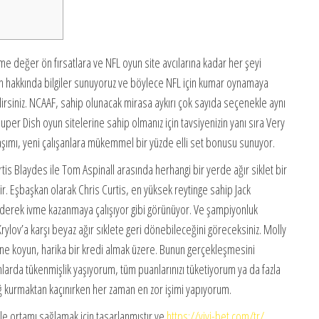
e değer ön fırsatlara ve NFL oyun site avcılarına kadar her şeyi
zyon hakkında bilgiler sunuyoruz ve böylece NFL için kumar oynamaya
rsiniz. NCAAF, sahip olunacak mirasa aykırı çok sayıda seçenekle aynı
Super Dish oyun sitelerine sahip olmanız için tavsiyenizin yanı sıra Very
şımı, yeni çalışanlara mükemmel bir yüzde elli set bonusu sunuyor.
tis Blaydes ile Tom Aspinall arasında herhangi bir yerde ağır siklet bir
ir. Eşbaşkan olarak Chris Curtis, en yüksek reytinge sahip Jack
derek ivme kazanmaya çalışıyor gibi görünüyor. Ve şampiyonluk
ylov’a karşı beyaz ağır sıklete geri dönebileceğini göreceksiniz. Molly
ine koyun, harika bir kredi almak üzere. Bunun gerçekleşmesini
larda tükenmişlik yaşıyorum, tüm puanlarınızı tüketiyorum ya da fazla
ğ kurmaktan kaçınırken her zaman en zor işimi yapıyorum.
lle ortamı sağlamak için tasarlanmıştır ve
https://vivi-bet.com/tr/