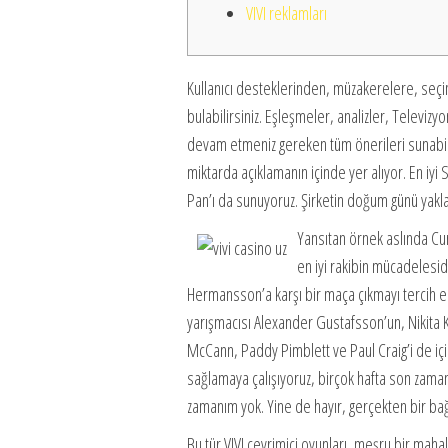
VIVI reklamları
Kullanıcı desteklerinden, müzakerelere, seçim
bulabilirsiniz. Eşleşmeler, analizler, Televi
devam etmeniz gereken tüm önerileri sunabili
miktarda açıklamanın içinde yer alıyor. En iyi 
Pan’ı da sunuyoruz.
Şirketin doğum günü yakla
Yansıtan örnek aslında Cur
en iyi rakibin mücadelesid
Hermansson’a karşı bir maça çıkmayı tercih e
yarışmacısı Alexander Gustafsson’un, Nikita Kr
McCann, Paddy Pimblett ve Paul Craig’i de iç
sağlamaya çalışıyoruz, birçok hafta son zaman
zamanım yok. Yine de hayır, gerçekten bir ba
Bu tür VIVI çevrimiçi oyunları, meşru bir maha