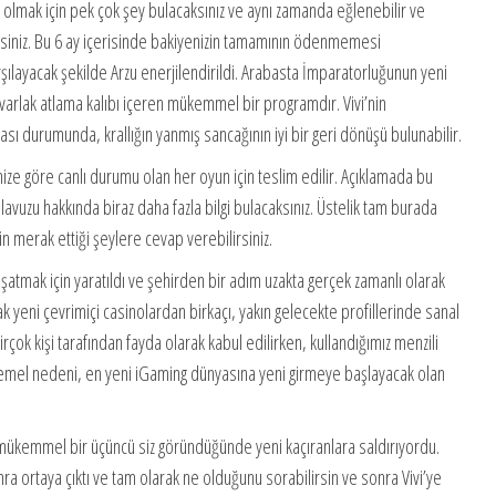
 olmak için pek çok şey bulacaksınız ve aynı zamanda eğlenebilir ve
iniz. Bu 6 ay içerisinde bakiyenizin tamamının ödenmemesi
rşılayacak şekilde Arzu enerjilendirildi. Arabasta İmparatorluğunun yeni
uvarlak atlama kalıbı içeren mükemmel bir programdır. Vivi’nin
ası durumunda, krallığın yanmış sancağının iyi bir geri dönüşü bulunabilir.
ze göre canlı durumu olan her oyun için teslim edilir. Açıklamada bu
lavuzu hakkında biraz daha fazla bilgi bulacaksınız. Üstelik tam burada
n merak ettiği şeylere cevap verebilirsiniz.
aşatmak için yaratıldı ve şehirden bir adım uzakta gerçek zamanlı olarak
k yeni çevrimiçi casinolardan birkaçı, yakın gelecekte profillerinde sanal
çok kişi tarafından fayda olarak kabul edilirken, kullandığımız menzili
temel nedeni, en yeni iGaming dünyasına yeni girmeye başlayacak olan
k mükemmel bir üçüncü siz göründüğünde yeni kaçıranlara saldırıyordu.
 ortaya çıktı ve tam olarak ne olduğunu sorabilirsin ve sonra Vivi’ye