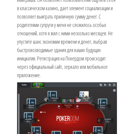
в классическом казино, дает элемент социализации и
позволяет выиграть приличную сумму денег. С
родителями супруги у меня не сложилось особых
отношений, хотя я жил с ними несколько месяцев. Не
упустите шанс экономии времени и денег, выбрав
быстровозводимые здания для ваших будущих
инициатив. Регистрация на Покердом происходит
через официальный сайт, зеркало или мобильное
приложение.