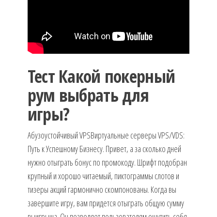
Тест Какой покерный
рум выбрать для
игры?
Абузоустойчивый VPSВиртуальные серверы VPS/VDS:
Путь к Успешному Бизнесу. Привет, а за сколько дней
нужно отыграть бонус по промокоду. Шрифт подобран
крупный и хорошо читаемый, пиктограммы слотов и
тизеры акций гармонично скомпонованы. Когда вы
завершите игру, вам придется отыграть общую сумму
выигрыша. Он позволяет пользователям ощутить себя