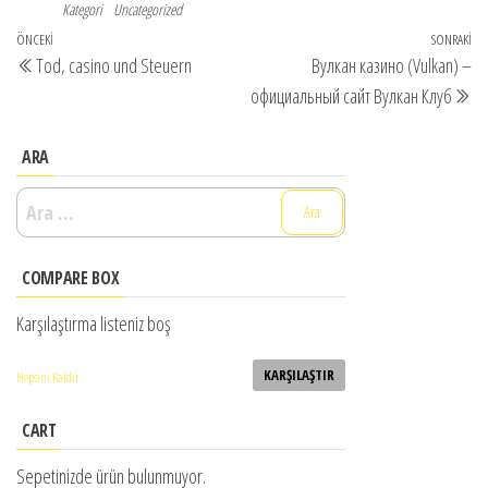
Kategori
Uncategorized
Yazı
Önceki
ÖNCEKI
SONRAKI
So
Tod, casino und Steuern
Вулкан казино (Vulkan) –
gezinmesi
yazı
yaz
официальный сайт Вулкан Клуб
ARA
Arama:
COMPARE BOX
Karşılaştırma listeniz boş
KARŞILAŞTIR
Hepsini Kaldır
CART
Sepetinizde ürün bulunmuyor.