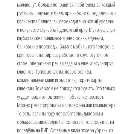
миллиону”, больше понравится любителям: за каждый
рубль вы получаете балл, при наборе определенного
количества баллов, вы переходите на новый уровень
и получаете случайный денежный приз. В виртуальных
клубах также принимаются электронные деньги,
банковские переводы, баланс мобильного телефона,
криптовалюты. Бирюса работает в круглосуточном
строе, оперативно решая задачи а еще консультируя
клиентов. Топовые слоты, новые релизы,
моментальные мини игры, столы, скретч карты
клиентам Покердом не приходится скучать. Это только
ухудшит ваши отношения», – объясняет эксперт.
Можно регистрироваться с телефона или компьютера.
То есть, если ты пару лет работаешь дилером и
обладаешь миловидной внешностью, то вероятно, ты
попадёшь на ВИП. Остальные виды покера убраны из