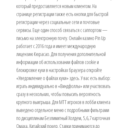
который предоставляется новым клиентом. На
странице регистрации также есть кнопки для быстрой
регистрации через социальные сети и почтовые
сервисы. Еще один способ связаться с саппортом —
письмо на электронную почту. Онлайн казино Pin Up
работает с 2016 года и имеет международную
лицензию Кюрасао. Для получения дополнительной
информации об использовании файлов cookie и
блокировке куки в настройках браузера откройте
«Уведомление о файлах куки» здесь. У вас есть выбор:
играть индивидуально в «Виндфоллы» или участвовать
сразу в нескольких, чтобы повысить вероятность
крупного выигрыша. Для МТТ игроков в лобби клиента
выведено отдельное меню с подробными фильтрами
по дисциплинам Безлимитный Холдем, 5,6,7 карточная
Омаха, Китайский покер. Ставки принимаются до