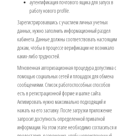
аутентификация почтового ящика для запуск в
работу нового profile.
Зарегистрировавшись с участием личных учетных
данных, нужно заполнить информационный раздел
кабинета. Данные должны соответствовать настоящим
докам, чтобы в процессе верификации не возникало
каких-либо трудностей.
Мгновенная авторизационная процедура допустима с
помощью социальных сетей и площадок для обмена
сообщениями. Список работоспособных способов
есть в регистрационной форме и шапке сайта.
Активировать нужно максимально подходящий и
нажать на его заставку. После загрузки приложение
запросит доступность определенной приватной
информации. На этом этапе необходимо согласиться и
предоставить разрешение, чтобы новоиспеченный