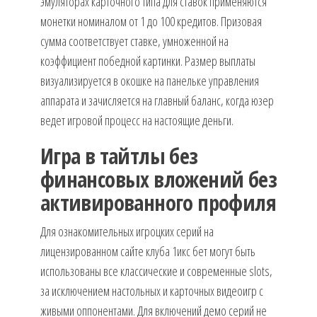
эмуляторах карточного типа для ставок применяются
монетки номиналом от 1 до 100 кредитов. Призовая
сумма соответствует ставке, умноженной на
коэффициент победной картинки. Размер выплаты
визуализируется в окошке на панельке управления
аппарата и зачисляется на главный баланс, когда юзер
ведет игровой процесс на настоящие деньги.
Игра в тайтлы без
финансовых вложений без
активированного профиля
Для ознакомительных игроцких серий на
лицензированном сайте клуба 1икс бет могут быть
использованы все классические и современные slots,
за исключением настольных и карточных видеоигр с
живыми оппонентами. Для включений демо серий не