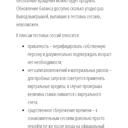
бесплатные вращения можно будет продлить.
Обновление баланса доступно сколько угодно раз.
Вывод выигрышей, выпавших в тестовых сессиях,
невозможен.
К плюсам тестовых сессий относятся:
приватность – верифицировать собственную
персону и документально подтверждать возраст
нет необходимости;
нет капиталовложений и материальных рисков –
для пробных запусков советуется применять
виртуальные кредиты, в случае проигрыша
величина ставки снимается с виртуального
счета;
существенное сбережение времени – к
ознакомительным сессиям довольно просто
перейти тут же после входа на официальный