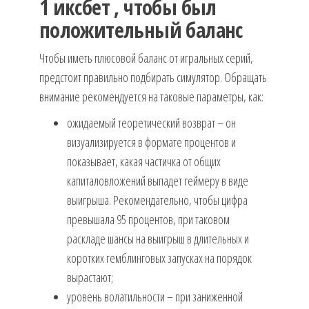
1 иксбет , чтобы был
положительный баланс
Чтобы иметь плюсовой баланс от игральных серий,
предстоит правильно подбирать симулятор. Обращать
внимание рекомендуется на таковые параметры, как:
ожидаемый теоретический возврат – он
визуализируется в формате процентов и
показывает, какая частичка от общих
капиталовложений выпадет геймеру в виде
выигрыша. Рекомендательно, чтобы цифра
превышала 95 процентов, при таковом
раскладе шансы на выигрыш в длительных и
коротких гемблинговых запусках на порядок
вырастают;
уровень волатильности – при заниженной