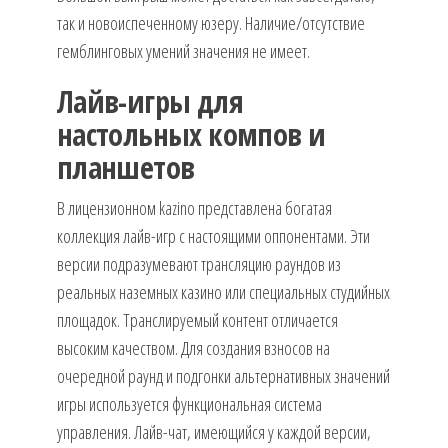
так и новоиспеченному юзеру. Наличие/отсутствие
гемблинговых умений значения не имеет.
Лайв-игры для
настольных компов и
планшетов
В лицензионном kazino представлена богатая
коллекция лайв-игр с настоящими оппонентами. Эти
версии подразумевают трансляцию раундов из
реальных наземных казино или специальных студийных
площадок. Транслируемый контент отличается
высоким качеством. Для создания взносов на
очередной раунд и подгонки альтернативных значений
игры используется функциональная система
управления. Лайв-чат, имеющийся у каждой версии,