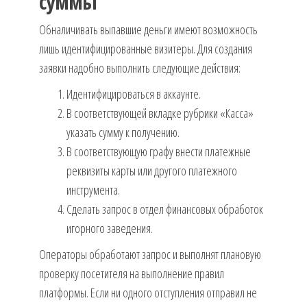
суммы
Обналичивать выпавшие деньги имеют возможность
лишь идентифицированные визитеры. Для создания
заявки надобно выполнить следующие действия:
Идентифицироваться в аккаунте.
В соответствующей вкладке рубрики «Касса»
указать сумму к получению.
В соответствующую графу внести платежные
реквизиты карты или другого платежного
инструмента.
Сделать запрос в отдел финансовых обработок
игорного заведения.
Операторы обработают запрос и выполнят плановую
проверку посетителя на выполнение правил
платформы. Если ни одного отступления отправил не