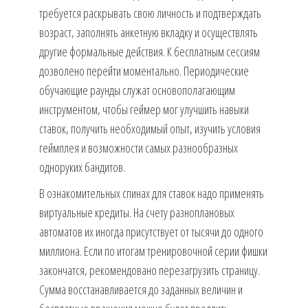
требуется раскрывать свою личность и подтверждать
возраст, заполнять анкетную вкладку и осуществлять
другие формальные действия. К бесплатным сессиям
дозволено перейти моментально. Периодические
обучающие раунды служат основополагающим
инструментом, чтобы геймер мог улучшить навыки
ставок, получить необходимый опыт, изучить условия
геймплея и возможности самых разнообразных
одноруких бандитов.
В ознакомительных спинах для ставок надо применять
виртуальные кредиты. На счету разноплановых
автоматов их иногда присутствует от тысячи до одного
миллиона. Если по итогам тренировочной серии фишки
закончатся, рекомендовано перезагрузить страницу.
Сумма восстанавливается до заданных величин и