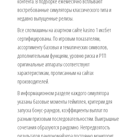
контента. В подборке ежемесячно всплывают
востребованные симуляторы классического типа и
недавно выпущенные релизы.
Все слотмашины на азартном сайте kasino 1 иксбет
сертифицированы. По игровым показателям,
ассортименту базовых и тематических символов,
дополнительным функциям, уровню риска и РТП
оригинальные аппараты соответствуют
характеристикам, прописанным на сайтах
производителей.
В информационном разделе каждого симулятора
указаны базовые моменты геймплея, критерии для
запуска бонус-раундов, коэффициенты выплат по
разным призовым последовательностям. Выигрышные
сочетания образуются рандомно. Непредвзятость
результатов рандономайзера постоянно мониторит