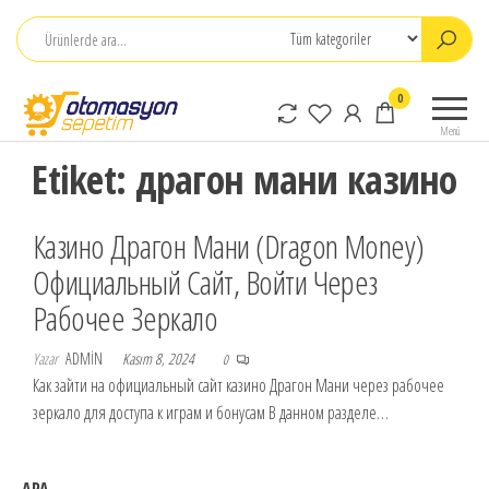
İçeriğe
atla
Otomasyon
0
Sepetim
Menü
Etiket:
драгон мани казино
Казино Драгон Мани (Dragon Money)
Официальный Сайт, Войти Через
Рабочее Зеркало
Yazar
ADMIN
Kasım 8, 2024
0
Как зайти на официальный сайт казино Драгон Мани через рабочее
зеркало для доступа к играм и бонусам В данном разделе…