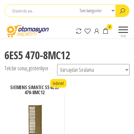
İçeriğe
atla
Otomasyon
0
Sepetim
Menü
6ES5 470-8MC12
Tek bir sonuç gösteriliyor
İndirim!
SIEMENS SIMATIC S5 6ES5
470-8MC12