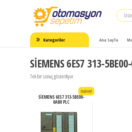
İçeriğe
atla
Otomasyon
Sepetim
Kategoriler
Ana Sayfa
Ma
SİEMENS 6ES7 313-5BE00-
Tek bir sonuç gösteriliyor
İndirim!
SİEMENS 6ES7 313-5BE00-
0AB0 PLC