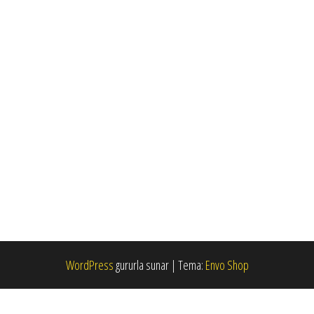
WordPress
gururla sunar
|
Tema:
Envo Shop