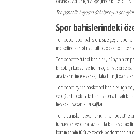
casinoseverler için vazgeçilmez bir tercihtir.
Tempobet ile heyecan dolu bir oyun deneyimi 
Spor bahislerindeki öze
Tempobet spor bahisleri, size çeşitli spor e
marketine sahiptir ve futbol, ​​basketbol, ​​te
Tempobet’te futbol bahisleri, dünyanın en po
birçok ligi kapsar ve her maç için yüzlerce bah
analizlerini inceleyerek, daha bilinçli bahisler 
Tempobet ayrıca basketbol bahisleri için de 
ve diğer birçok ligde bahis yapma fırsatı bul
heyecanı yaşamanızı sağlar.
Tenis bahisleri sevenler için, Tempobet’te bi
turnuvaları ve daha fazlasında bahis yapabili
kortun zemin türü ve geçmiş performansları gib