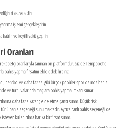
eliğinizi aktive edin.
yatırma işlemi gerçekleştirin.
tılın ve keyifli vakit geçirin.
i Oranları
ekabetçi oranlarıyla tanınan bir platformdur. Siz de Tempobet’e
rla bahis yapma fırsatını elde edebilirsiniz.
ybol, hentbol ve daha fazlası gibi birçok popüler spor dalında bahis
lerinde ve turnuvalarında maçlara bahis yapma imkanı sunar.
larına daha fazla kazanç elde etme şansı sunar. Düşük riskli
 türlü bahis seçeneği sunulmaktadır. Ayrıca canlı bahis seçeneği de
teyen kullanıcılara harika bir fırsat sunar.