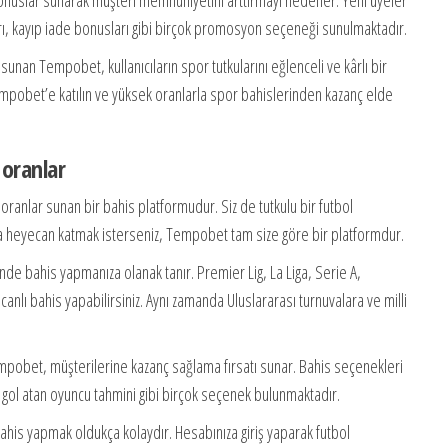
slar sunarak müşteri memnuniyetini arttırmayı hedefler. Yeni üyeler
rı, kayıp iade bonusları gibi birçok promosyon seçeneği sunulmaktadır.
unan Tempobet, kullanıcıların spor tutkularını eğlenceli ve kârlı bir
mpobet’e katılın ve yüksek oranlarla spor bahislerinden kazanç elde
 oranlar
ranlar sunan bir bahis platformudur. Siz de tutkulu bir futbol
za heyecan katmak isterseniz, Tempobet tam size göre bir platformdur.
de bahis yapmanıza olanak tanır. Premier Lig, La Liga, Serie A,
anlı bahis yapabilirsiniz. Aynı zamanda Uluslararası turnuvalara ve milli
pobet, müşterilerine kazanç sağlama fırsatı sunar. Bahis seçenekleri
 gol atan oyuncu tahmini gibi birçok seçenek bulunmaktadır.
is yapmak oldukça kolaydır. Hesabınıza giriş yaparak futbol