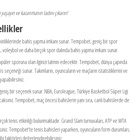
yaşayın ve kazanmanın tadını çıkarın!
llikler
tkinliklerinde bahis yapma imkanı sunar. Tempobet, geniş bir spor
nis, ​​voleybol ve daha birçok spor dalında bahis yapma imkanı sunar.
püler sporuna olan ilginizi tatmin edecektir. Tempobet, dünya çapında
is seçeneği sunar. Takımların, oyuncuların ve maçların istatistiklerini ve
yapabilirsiniz.
geniş bir seçenek sunar. NBA, Euroleague, Türkiye Basketbol Süper Ligi
acaksınız. Tempobet, maç öncesi bahislerin yanı sıra, canlı bahislerde de
rçok tenis etkinliği bulunmaktadır. Grand Slam turnuvaları, ATP ve WTA
rsiniz. Tempobet’te tenis bahisleri yaparken, oyuncuların form durumları,
i faktörleri değerlendirebilirsiniz.