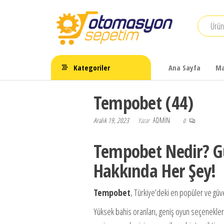
İçeriğe
atla
Otomasyon
Sepetim
Kategoriler
Ana Sayfa
Ma
Tempobet (44)
Aralık 19, 2023
Yazar
ADMIN
0
Tempobet Nedir? Gü
Hakkında Her Şey!
Tempobet
, Türkiye’deki en popüler ve güve
Yüksek bahis oranları, geniş oyun seçenekler