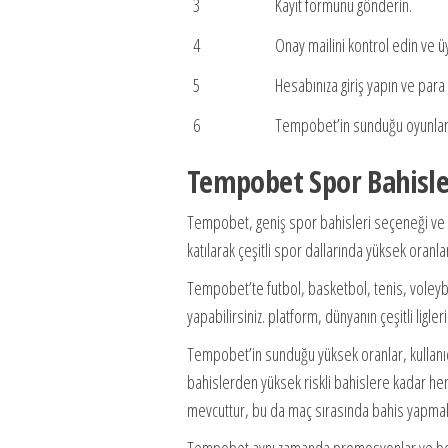
3
Kayıt formunu gönderin.
4
Onay mailini kontrol edin ve üy
5
Hesabınıza giriş yapın ve para 
6
Tempobet’in sunduğu oyunlara ka
Tempobet Spor Bahisler
Tempobet, geniş spor bahisleri seçeneği ve r
katılarak çeşitli spor dallarında yüksek oranla
Tempobet’te futbol, basketbol, ​​tenis, ​​vole
yapabilirsiniz. platform, dünyanın çeşitli lig
Tempobet’in sunduğu yüksek oranlar, kullanıcı
bahislerden yüksek riskli bahislere kadar her
mevcuttur, bu da maç sırasında bahis yapmak is