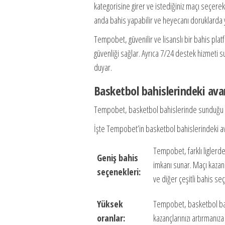
kategorisine girer ve istediğiniz maçı seçerek 
anda bahis yapabilir ve heyecanı doruklarda y
Tempobet, güvenilir ve lisanslı bir bahis pla
güvenliği sağlar. Ayrıca 7/24 destek hizmeti 
duyar.
Basketbol bahislerindeki ava
Tempobet, basketbol bahislerinde sunduğu bi
İşte Tempobet’in basketbol bahislerindeki ava
Tempobet, farklı liglerd
Geniş bahis
imkanı sunar. Maçı kazan
seçenekleri:
ve diğer çeşitli bahis se
Yüksek
Tempobet, basketbol bah
oranlar:
kazançlarınızı artırmanız