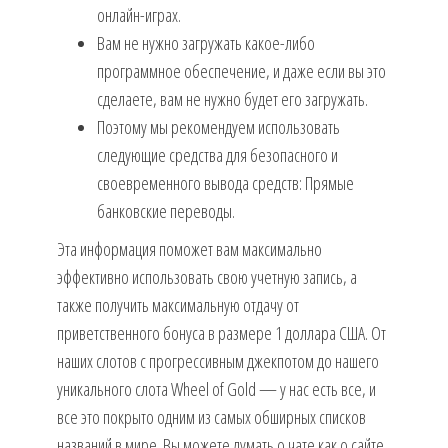
онлайн-играх.
Вам не нужно загружать какое-либо
программное обеспечение, и даже если вы это
сделаете, вам не нужно будет его загружать.
Поэтому мы рекомендуем использовать
следующие средства для безопасного и
своевременного вывода средств: Прямые
банковские переводы.
Эта информация поможет вам максимально
эффективно использовать свою учетную запись, а
также получить максимальную отдачу от
приветственного бонуса в размере 1 доллара США. От
наших слотов с прогрессивным джекпотом до нашего
уникального слота Wheel of Gold — у нас есть все, и
все это покрыто одним из самых обширных списков
названий в мире. Вы можете думать о чате как о сайте