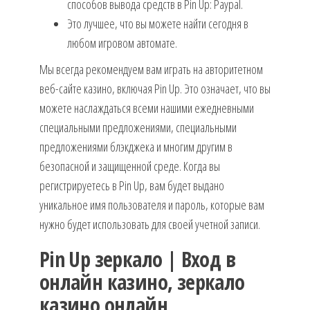
способов вывода средств в Pin Up: Paypal.
Это лучшее, что вы можете найти сегодня в
любом игровом автомате.
Мы всегда рекомендуем вам играть на авторитетном
веб-сайте казино, включая Pin Up. Это означает, что вы
можете наслаждаться всеми нашими ежедневными
специальными предложениями, специальными
предложениями блэкджека и многим другим в
безопасной и защищенной среде. Когда вы
регистрируетесь в Pin Up, вам будет выдано
уникальное имя пользователя и пароль, которые вам
нужно будет использовать для своей учетной записи.
Pin Up зеркало | Вход в
онлайн казино, зеркало
казино онлайн