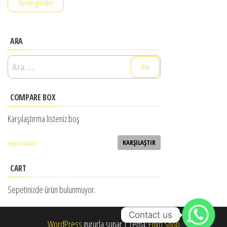
ARA
Arama:
COMPARE BOX
Karşılaştırma listeniz boş
KARŞILAŞTIR
Hepsini Kaldır
CART
Sepetinizde ürün bulunmuyor.
Contact us
WordPress
gururla sunar
|
Tema:
Envo Shop