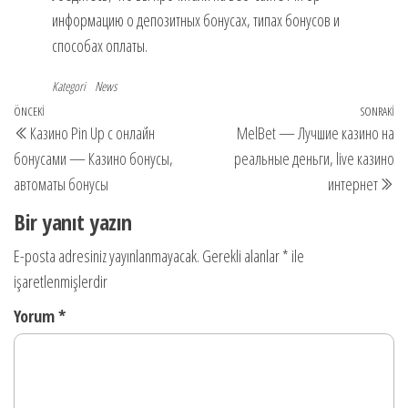
информацию о депозитных бонусах, типах бонусов и
способах оплаты.
Kategori
News
Yazı
Önceki
ÖNCEKI
SONRAKI
So
Казино Pin Up с онлайн
MelBet — Лучшие казино на
gezinmesi
yazı
yaz
бонусами — Казино бонусы,
реальные деньги, live казино
автоматы бонусы
интернет
Bir yanıt yazın
E-posta adresiniz yayınlanmayacak.
Gerekli alanlar
*
ile
işaretlenmişlerdir
Yorum
*