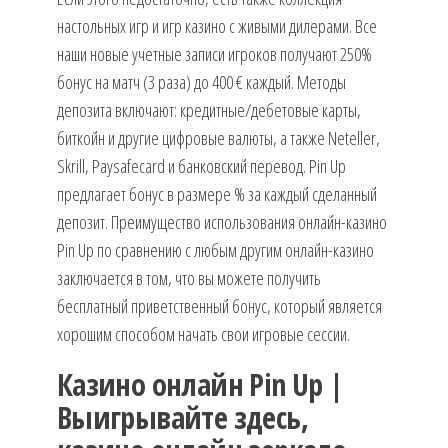
настольных игр и игр казино с живыми дилерами. Все
наши новые учетные записи игроков получают 250%
бонус на матч (3 раза) до 400 € каждый. Методы
депозита включают: кредитные/дебетовые карты,
биткойн и другие цифровые валюты, а также Neteller,
Skrill, Paysafecard и банковский перевод. Pin Up
предлагает бонус в размере % за каждый сделанный
депозит. Преимущество использования онлайн-казино
Pin Up по сравнению с любым другим онлайн-казино
заключается в том, что вы можете получить
бесплатный приветственный бонус, который является
хорошим способом начать свои игровые сессии.
Казино онлайн Pin Up |
Выигрывайте здесь,