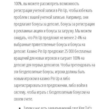
100%, вы можете рассмотреть возможность
регистрации учетной записи в Pin Up, чтобы избежать
проблем с вашей учетной записью. Например, они
предлагают бонусы за депозит, бонусы за регистрацию
в рекламных акциях и бонусы за загрузку. Мы можем
ожидать, что Pin Up предложит не менее 2-4% на
выбранные приветственные бонусы и бонусы на
депозит. Казино Pin Up предложит 25 000 бесплатных
вращений для новых игроков и сыграет 100% на
депозит для первых депозитов. Чтобы претендовать на
эти бездепозитные бонусы, игроки должны быть
новым игроком в казино Pin Up и либо
зарегистрироваться в предложении, либо войти в
систему, чтобы играть с бездепозитным бонусом на
своем счете.
Затем у нас есть захватывающий слот King Tut’s