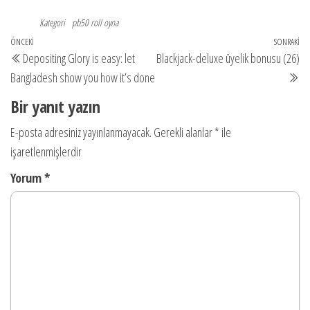
Kategori
pb50 roll oyna
Yazı
Önceki
ÖNCEKI
SONRAKI
So
Depositing Glory is easy: let
Blackjack-deluxe üyelik bonusu (26)
gezinmesi
yazı
yaz
Bangladesh show you how it’s done
Bir yanıt yazın
E-posta adresiniz yayınlanmayacak.
Gerekli alanlar
*
ile
işaretlenmişlerdir
Yorum
*