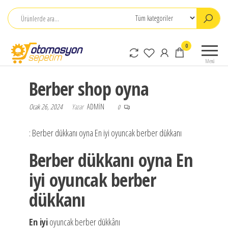
İçeriğe
atla
Otomasyon
0
Sepetim
Menü
Berber shop oyna
Ocak 26, 2024
Yazar
ADMIN
0
: Berber dükkanı oyna En iyi oyuncak berber dükkanı
Berber dükkanı oyna En
iyi oyuncak berber
dükkanı
En iyi
oyuncak berber dükkânı