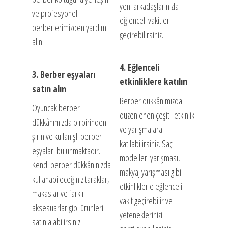
yeni arkadaşlarınızla
ve profesyonel
eğlenceli vakitler
berberlerimizden yardım
geçirebilirsiniz.
alın.
4. Eğlenceli
3. Berber eşyaları
etkinliklere katılın
satın alın
Berber dükkânımızda
Oyuncak berber
düzenlenen çeşitli etkinlik
dükkânımızda birbirinden
ve yarışmalara
şirin ve kullanışlı berber
katılabilirsiniz. Saç
eşyaları bulunmaktadır.
modelleri yarışması,
Kendi berber dükkânınızda
makyaj yarışması gibi
kullanabileceğiniz taraklar,
etkinliklerle eğlenceli
makaslar ve farklı
vakit geçirebilir ve
aksesuarlar gibi ürünleri
yeteneklerinizi
satın alabilirsiniz.