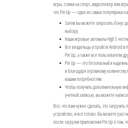
игры, ставки на спорт, видеопокер или игры
что Pin Up — одно из самых популярных ка
Затем вы можете запросить бонус д
выбору.
Наши игровые автоматы High 5 честн
Все владельцы устройств Android и 
Pin Up, а также все пользователи д
Pin Up — это безопасный и надежны
и благодаря огромному количеству 
вашим потребностям.
Чтобы получить дополнительную инф
учетной записью, вы можете написат
Все, что вам нужно сделать, это загрузит
устройство, и все готово. Вы можете расс
после загрузки приложения Pin Up о том, 