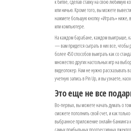
к битве, сделав ставку на свою любимую к
или ничью. Кроме того, вы можете вывести
нажмете большую кнопку «Играть» ниже, в
или компьютере.
На каждом барабане, каждом выигрыше, к
— вам придется сыграть в них все, чтобы р
более 450 способов выиграть как со станда
множество других настольных игр на выбор
видеопокер. Нам не нужно рассказывать вам
учетную запись в Pin Up, и вы узнаете, на
Это еще не все подарк
Во-первых, вы можете начать думать о том,
сможете пополнить свой счет, и как тольк
выбранное приложение онлайн-банкинга ил
самых прибыльных прогрессивных джекпото