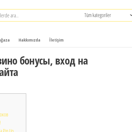
ğaza
Hakkımızda
İletişim
зино бонусы, вход на
сайта
роков
!
а Pin Up