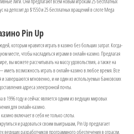
ртивные лиги. Они предлагают всем новым игрокам 25 бесплатных
ус на депозит до $1550 и 25 бесплатных вращений в слоте Mega
зино Pin Up
дей, которым нравится играть в казино без больших затрат. Когда-
дном месте, чтобы насладиться играми в онлайн-казино. Предлагая
ире, вы можете рассчитывать на массу удовольствия, а также на
— иметь возможность играть в онлайн-казино в любое время. Все
 и завершаются мгновенно, и ни один из используемых банковских
едоставления адреса электронной почты.
 в 1996 году и сейчас является одним из ведущих мировых
ения для онлайн-казино.
азино включает в себя не только слоты.
крутиться и радоваться своим выигрышам, Pin Up предлагает
ех ведущих разработчиков программного обеспечения в отрасли.