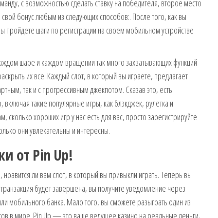
оманду, с возможностью сделать ставку на победителя, второе место
 свой бонус любым из следующих способов:. После того, как вы
ы пройдете шаги по регистрации на своем мобильном устройстве
аждом шаре и каждом вращении так много захватывающих функций
аскрыть их все. Каждый слот, в который вы играете, предлагает
ртным, так и с прогрессивным джекпотом. Сказав это, есть
, включая такие популярные игры, как блэкджек, рулетка и
, сколько хороших игр у нас есть для вас, просто зарегистрируйте
сколько они увлекательны и интересны.
и от Pin Up!
 нравится ли вам слот, в который вы привыкли играть. Теперь вы
о транзакция будет завершена, вы получите уведомление через
и мобильного банка. Мало того, вы сможете разыграть один из
в в мире. Pin Up — это ваше ведущее казино на реальные деньги,