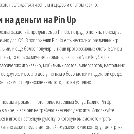
жать наслаждаться честным и щедрым опытом казино.
 на деньги на Pin Up
вознаграждений, предлагаемых Pin Up, нетрудно понять, почему за
азино для iOS. В приложении Pin Up есть несколько различных игр
сными, и еще более популярны наши прогрессивные слоты. Если вы
зит, то есть различные варианты, включая Neteller, Skrill и
ассических игр казино, мобильных слотов, видеослотов, настольных
ое другое, и все это доступно вам в безопасной и надежной среде.
ое письмо с подтверждением того, что вы успешно
т новым игрокам, — это приветственный бонус. Казино Pin Up
 в мире, и все они не требуют внесения депозита. Используйте
ся в игре в настоящую рулетку, в которую вы сможете играть
 Казино даже предлагает онлайн-букмекерскую контору, где игроки