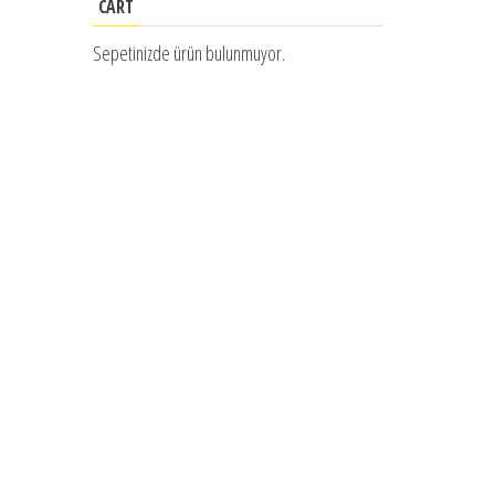
CART
Sepetinizde ürün bulunmuyor.