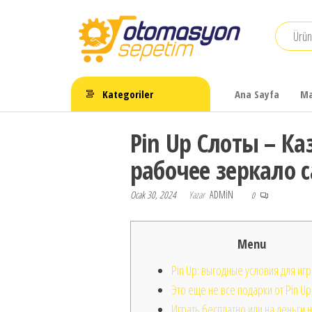
İçeriğe
atla
Otomasyon
Sepetim
Kategoriler
Ana Sayfa
Ma
Pin Up Слоты – Ка
рабочее зеркало 
Ocak 30, 2024
Yazar
ADMIN
0
Menu
Pin Up: выгодные условия для иг
Это еще не все подарки от Pin Up
Играть бесплатно или на деньги н